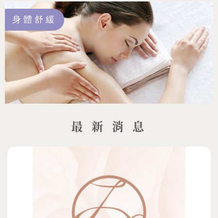
身體舒緩
最 新 消 息