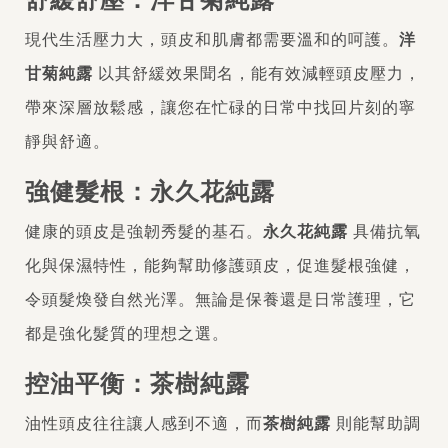
舒緩舒壓：洋甘菊純露
現代生活壓力大，頭皮和肌膚都需要溫和的呵護。
洋
甘菊純露
以其舒緩效果聞名，能有效減輕頭皮壓力，
帶來深層放鬆感，讓您在忙碌的日常中找回片刻的寧
靜與舒適。
強健髮根：永久花純露
健康的頭皮是強韌秀髮的基石。
永久花純露
具備抗氧
化與保濕特性，能夠幫助修護頭皮，促進髮根強健，
令頭髮煥發自然光澤。無論是保養還是日常護理，它
都是強化髮質的理想之選。
控油平衡：茶樹純露
油性頭皮往往讓人感到不適，而
茶樹純露
則能幫助調